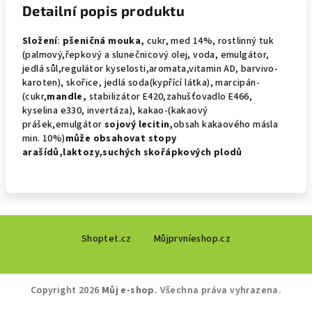
Detailní popis produktu
Složení
:
pšeničná mouka,
cukr, med 14%, rostlinný tuk
(palmový,řepkový a slunečnicový olej, voda, emulgátor,
jedlá sůl,regulátor kyselosti,aromata,vitamin AD, barvivo-
karoten), skořice, jedlá soda(kypřící látka), marcipán-
(cukr,
mandle,
stabilizátor E420,zahušťovadlo E466,
kyselina e330, invertáza), kakao-(kakaový
prášek,emulgátor
sojový
lecitin,
obsah kakaového másla
min. 10%)
může obsahovat
stopy
arašídů,laktozy,suchých skořápkových plodů
Z
Shoptet.cz
Můjprvníeshop.cz
á
p
a
Copyright 2026
Můj e-shop
. Všechna práva vyhrazena.
t