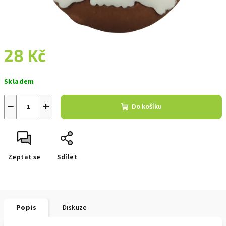
28 Kč
Měrná
Skladem
cena:
−
+
Do košíku
Zeptat se
Sdílet
Popis
Diskuze