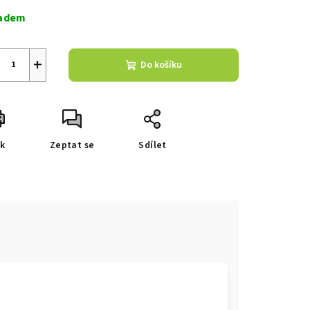
a:
adem
zdiček.
+
Do košíku
sk
Zeptat se
Sdílet