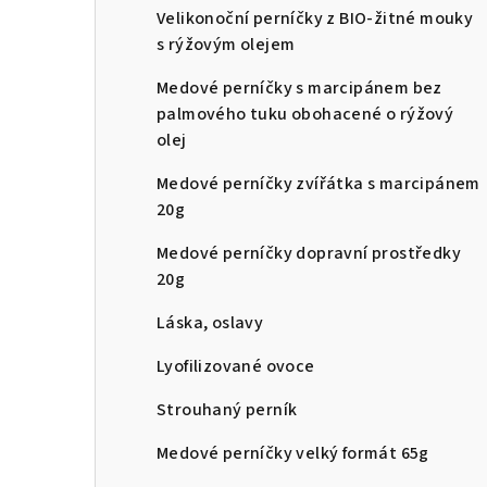
Velikonoční perníčky z BIO-žitné mouky
n
s rýžovým olejem
n
Medové perníčky s marcipánem bez
í
palmového tuku obohacené o rýžový
olej
p
Medové perníčky zvířátka s marcipánem
a
20g
n
Medové perníčky dopravní prostředky
e
20g
l
Láska, oslavy
Lyofilizované ovoce
Strouhaný perník
Medové perníčky velký formát 65g