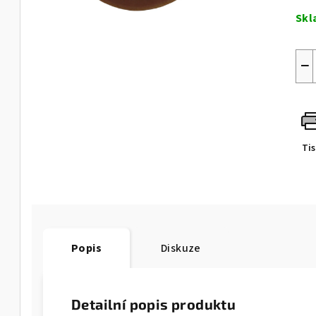
5
cen
Skl
hvě
−
Ti
Popis
Diskuze
Detailní popis produktu