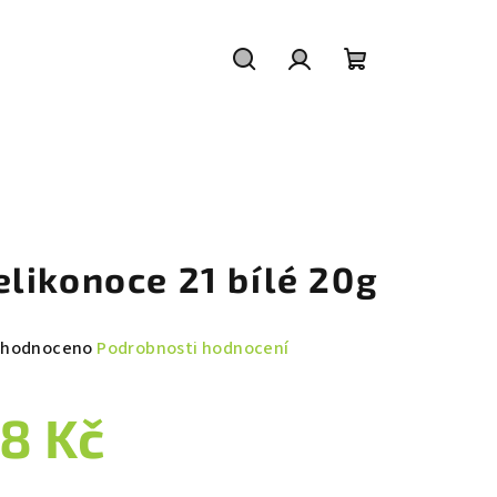
Hledat
Přihlášení
Nákupní
košík
elikonoce 21 bílé 20g
měrné
hodnoceno
Podrobnosti hodnocení
nocení
duktu
8 Kč
ná