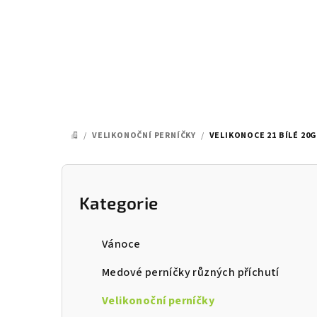
Přejít
na
obsah
/
VELIKONOČNÍ PERNÍČKY
/
VELIKONOCE 21 BÍLÉ 20
DOMŮ
P
o
Kategorie
Přeskočit
kategorie
s
Vánoce
t
Medové perníčky různých příchutí
r
Velikonoční perníčky
a