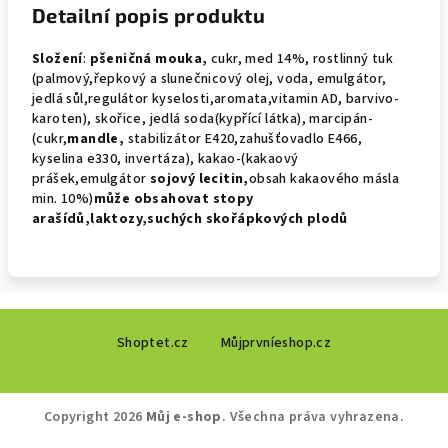
Detailní popis produktu
Složení
:
pšeničná mouka,
cukr, med 14%, rostlinný tuk
(palmový,řepkový a slunečnicový olej, voda, emulgátor,
jedlá sůl,regulátor kyselosti,aromata,vitamin AD, barvivo-
karoten), skořice, jedlá soda(kypřící látka), marcipán-
(cukr,
mandle,
stabilizátor E420,zahušťovadlo E466,
kyselina e330, invertáza), kakao-(kakaový
prášek,emulgátor
sojový
lecitin,
obsah kakaového másla
min. 10%)
může obsahovat
stopy
arašídů,laktozy,suchých skořápkových plodů
Z
Shoptet.cz
Můjprvníeshop.cz
á
p
a
Copyright 2026
Můj e-shop
. Všechna práva vyhrazena.
t