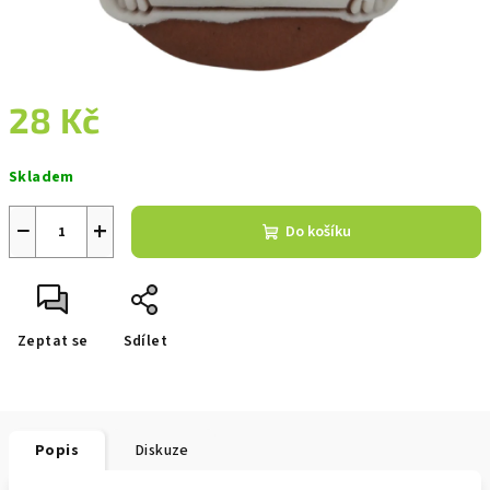
28 Kč
Měrná
Skladem
cena:
−
+
Do košíku
Zeptat se
Sdílet
Popis
Diskuze