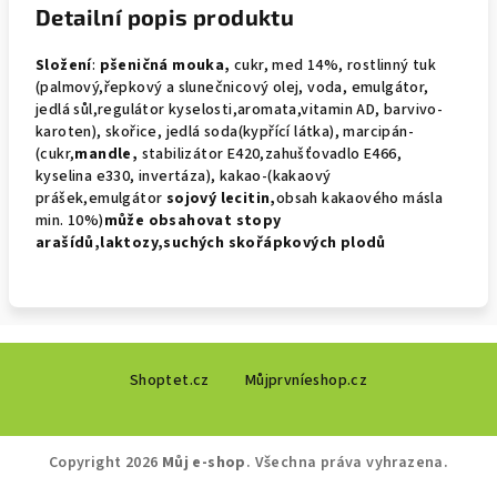
Detailní popis produktu
Složení
:
pšeničná mouka,
cukr, med 14%, rostlinný tuk
(palmový,řepkový a slunečnicový olej, voda, emulgátor,
jedlá sůl,regulátor kyselosti,aromata,vitamin AD, barvivo-
karoten), skořice, jedlá soda(kypřící látka), marcipán-
(cukr,
mandle,
stabilizátor E420,zahušťovadlo E466,
kyselina e330, invertáza), kakao-(kakaový
prášek,emulgátor
sojový
lecitin,
obsah kakaového másla
min. 10%)
může obsahovat
stopy
arašídů,laktozy,suchých skořápkových plodů
Z
Shoptet.cz
Můjprvníeshop.cz
á
p
a
Copyright 2026
Můj e-shop
. Všechna práva vyhrazena.
t