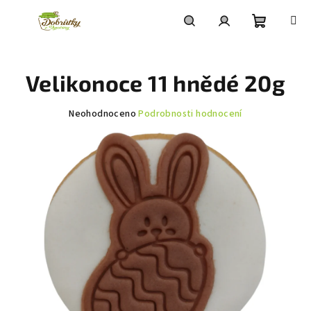
Přejít
na
obsah
Nákupní
Hledat
Přihlášení
Velikonoce 11 hnědé 20g
košík
Průměrné
Neohodnoceno
Podrobnosti hodnocení
hodnocení
produktu
je
0,0
z
5
hvězdiček.