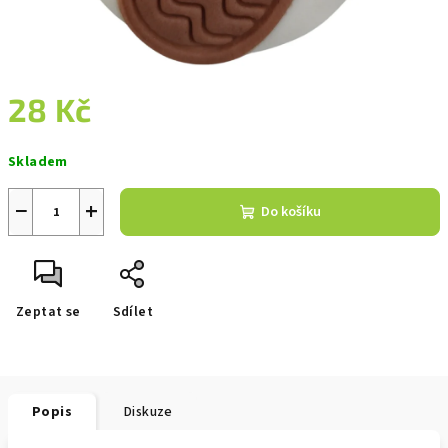
28 Kč
Měrná
Skladem
cena:
−
+
Do košíku
Zeptat se
Sdílet
Popis
Diskuze