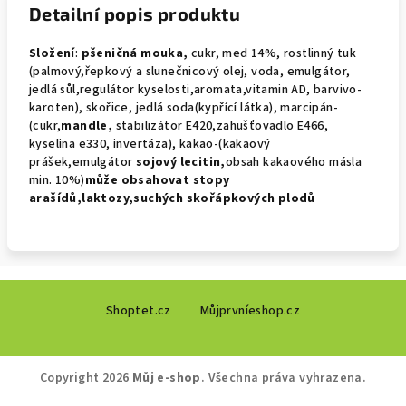
Detailní popis produktu
Složení
:
pšeničná mouka,
cukr, med 14%, rostlinný tuk
(palmový,řepkový a slunečnicový olej, voda, emulgátor,
jedlá sůl,regulátor kyselosti,aromata,vitamin AD, barvivo-
karoten), skořice, jedlá soda(kypřící látka), marcipán-
(cukr,
mandle,
stabilizátor E420,zahušťovadlo E466,
kyselina e330, invertáza), kakao-(kakaový
prášek,emulgátor
sojový
lecitin,
obsah kakaového másla
min. 10%)
může obsahovat
stopy
arašídů,laktozy,suchých skořápkových plodů
Z
Shoptet.cz
Můjprvníeshop.cz
á
p
a
Copyright 2026
Můj e-shop
. Všechna práva vyhrazena.
t