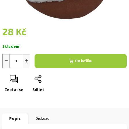
28 Kč
Měrná
Skladem
cena:
−
+
Do košíku
Zeptat se
Sdílet
Popis
Diskuze