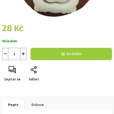
28 Kč
Měrná
Skladem
cena:
−
+
Do košíku
Zeptat se
Sdílet
Popis
Diskuze