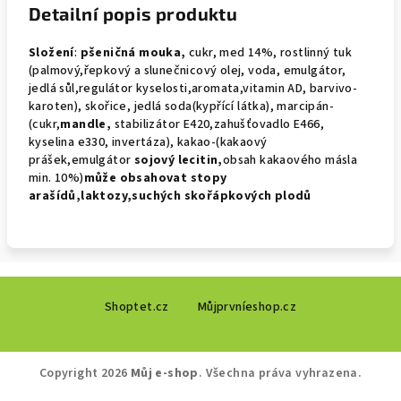
Detailní popis produktu
Složení
:
pšeničná mouka,
cukr, med 14%, rostlinný tuk
(palmový,řepkový a slunečnicový olej, voda, emulgátor,
jedlá sůl,regulátor kyselosti,aromata,vitamin AD, barvivo-
karoten), skořice, jedlá soda(kypřící látka), marcipán-
(cukr,
mandle,
stabilizátor E420,zahušťovadlo E466,
kyselina e330, invertáza), kakao-(kakaový
prášek,emulgátor
sojový
lecitin,
obsah kakaového másla
min. 10%)
může obsahovat
stopy
arašídů,laktozy,suchých skořápkových plodů
Z
Shoptet.cz
Můjprvníeshop.cz
á
p
a
Copyright 2026
Můj e-shop
. Všechna práva vyhrazena.
t