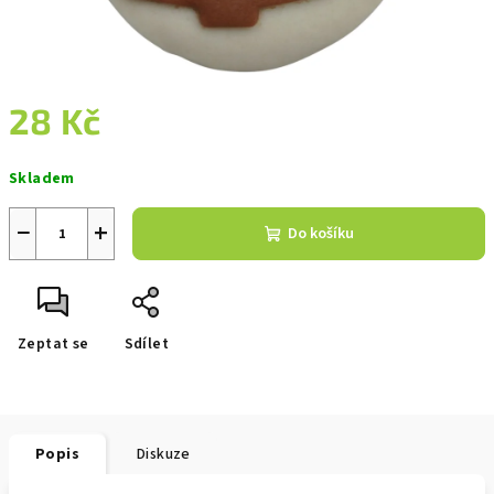
28 Kč
Měrná
Skladem
cena:
−
+
Do košíku
Zeptat se
Sdílet
Popis
Diskuze