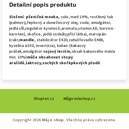
Detailní popis produktu
Složení
:
pšeničná mouka,
cukr, med 14%, rostlinný tuk
(palmový,řepkový a slunečnicový olej, voda, emulgátor,
jedlá sůl,regulátor kyselosti,aromata,vitamin AD, barvivo-
karoten), skořice, jedlá soda(kypřící látka), marcipán-
(cukr,
mandle,
stabilizátor E420,zahušťovadlo E466,
kyselina e330, invertáza), kakao-(kakaový
prášek,emulgátor
sojový
lecitin,
obsah kakaového másla
min. 10%)
může obsahovat
stopy
arašídů,laktozy,suchých skořápkových plodů
Z
Shoptet.cz
Můjprvníeshop.cz
á
p
a
Copyright 2026
Můj e-shop
. Všechna práva vyhrazena.
t