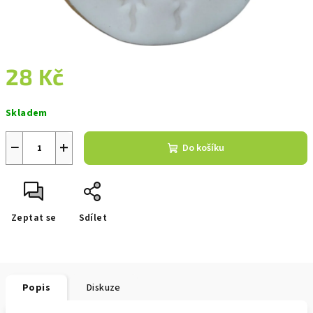
28 Kč
Měrná
Skladem
cena:
−
+
Do košíku
Zeptat se
Sdílet
Popis
Diskuze