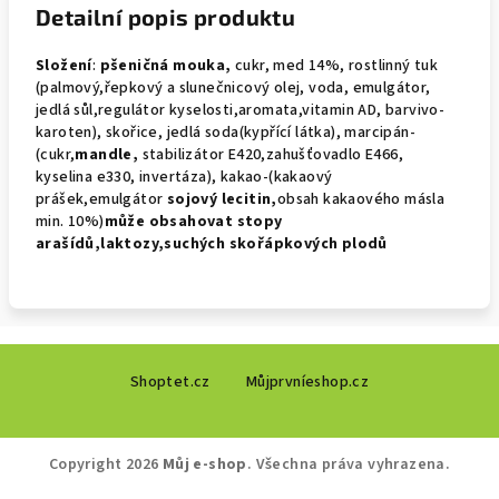
Detailní popis produktu
Složení
:
pšeničná mouka,
cukr, med 14%, rostlinný tuk
(palmový,řepkový a slunečnicový olej, voda, emulgátor,
jedlá sůl,regulátor kyselosti,aromata,vitamin AD, barvivo-
karoten), skořice, jedlá soda(kypřící látka), marcipán-
(cukr,
mandle,
stabilizátor E420,zahušťovadlo E466,
kyselina e330, invertáza), kakao-(kakaový
prášek,emulgátor
sojový
lecitin,
obsah kakaového másla
min. 10%)
může obsahovat
stopy
arašídů,laktozy,suchých skořápkových plodů
Z
Shoptet.cz
Můjprvníeshop.cz
á
p
a
Copyright 2026
Můj e-shop
. Všechna práva vyhrazena.
t