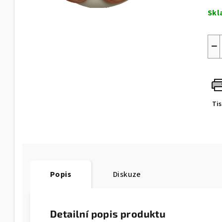
5
cen
Skl
hvě
−
Ti
Popis
Diskuze
Detailní popis produktu