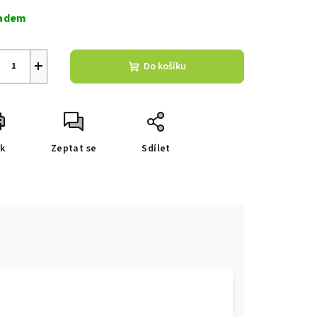
a:
adem
zdiček.
+
Do košíku
sk
Zeptat se
Sdílet