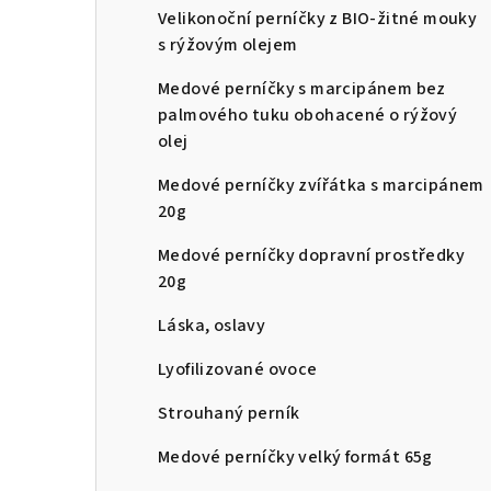
Velikonoční perníčky z BIO-žitné mouky
n
s rýžovým olejem
n
Medové perníčky s marcipánem bez
í
palmového tuku obohacené o rýžový
olej
p
Medové perníčky zvířátka s marcipánem
a
20g
n
Medové perníčky dopravní prostředky
e
20g
l
Láska, oslavy
Lyofilizované ovoce
Strouhaný perník
Medové perníčky velký formát 65g