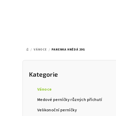
Přejít
na
obsah
/
VÁNOCE
/
PANENKA HNĚDÁ 20G
DOMŮ
P
o
Kategorie
Přeskočit
kategorie
s
Vánoce
t
Medové perníčky různých příchutí
r
Velikonoční perníčky
a