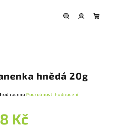
Hledat
Přihlášení
Nákupní
košík
anenka hnědá 20g
měrné
hodnoceno
Podrobnosti hodnocení
nocení
duktu
8 Kč
ná