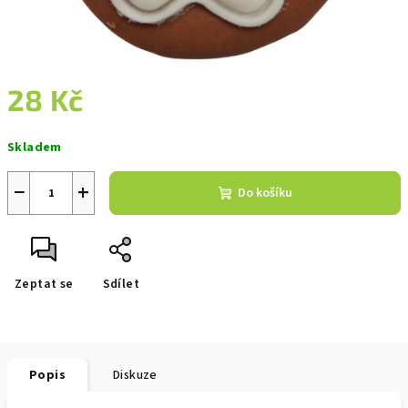
28 Kč
Měrná
Skladem
cena:
−
+
Do košíku
Zeptat se
Sdílet
Popis
Diskuze