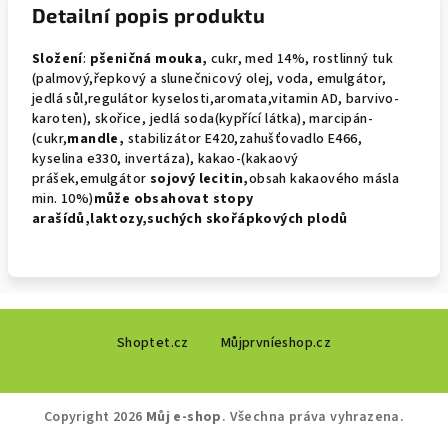
Detailní popis produktu
Složení
:
pšeničná mouka,
cukr, med 14%, rostlinný tuk
(palmový,řepkový a slunečnicový olej, voda, emulgátor,
jedlá sůl,regulátor kyselosti,aromata,vitamin AD, barvivo-
karoten), skořice, jedlá soda(kypřící látka), marcipán-
(cukr,
mandle,
stabilizátor E420,zahušťovadlo E466,
kyselina e330, invertáza), kakao-(kakaový
prášek,emulgátor
sojový
lecitin,
obsah kakaového másla
min. 10%)
může obsahovat
stopy
arašídů,laktozy,suchých skořápkových plodů
Z
Shoptet.cz
Můjprvníeshop.cz
á
p
a
Copyright 2026
Můj e-shop
. Všechna práva vyhrazena.
t