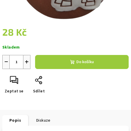
28 Kč
Měrná
Skladem
cena:
−
+
Do košíku
Zeptat se
Sdílet
Popis
Diskuze