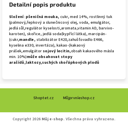
Detailní popis produktu
Složení
:
pšeničná mouka,
cukr, med 14%, rostlinný tuk
(palmový,řepkový a slunečnicový olej, voda, emulgátor,
jedlá sůl,regulátor kyselosti,aromata,vitamin AD, barvivo-
karoten), skořice, jedlá soda(kypřící látka), marcipán-
(cukr,
mandle,
stabilizátor E420,zahušťovadlo E466,
kyselina e330, invertáza), kakao-(kakaový
prášek,emulgátor
sojový
lecitin,
obsah kakaového másla
min. 10%)
může obsahovat
stopy
arašídů,laktozy,suchých skořápkových plodů
Z
Shoptet.cz
Můjprvníeshop.cz
á
p
a
Copyright 2026
Můj e-shop
. Všechna práva vyhrazena.
t