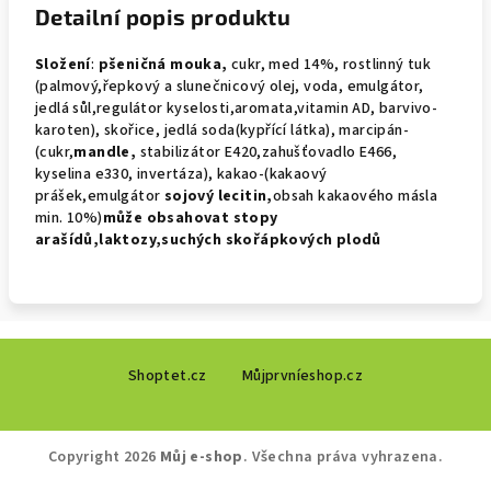
Detailní popis produktu
Složení
:
pšeničná mouka,
cukr, med 14%, rostlinný tuk
(palmový,řepkový a slunečnicový olej, voda, emulgátor,
jedlá sůl,regulátor kyselosti,aromata,vitamin AD, barvivo-
karoten), skořice, jedlá soda(kypřící látka), marcipán-
(cukr,
mandle,
stabilizátor E420,zahušťovadlo E466,
kyselina e330, invertáza), kakao-(kakaový
prášek,emulgátor
sojový
lecitin,
obsah kakaového másla
min. 10%)
může obsahovat
stopy
arašídů,laktozy,suchých skořápkových plodů
Z
Shoptet.cz
Můjprvníeshop.cz
á
p
a
Copyright 2026
Můj e-shop
. Všechna práva vyhrazena.
t