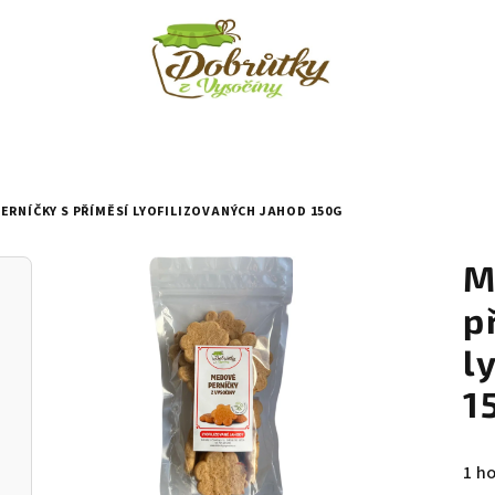
ERNÍČKY S PŘÍMĚSÍ LYOFILIZOVANÝCH JAHOD 150G
M
p
l
1
Prů
1 h