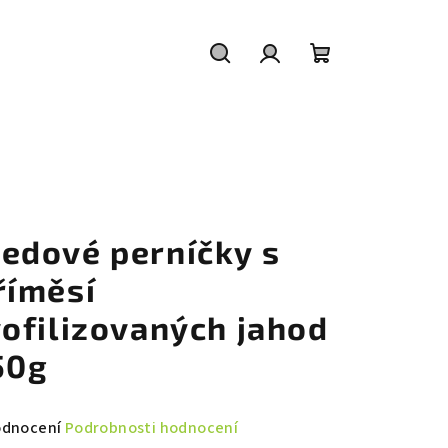
Hledat
Přihlášení
Nákupní
košík
edové perníčky s
říměsí
yofilizovaných jahod
50g
měrné
odnocení
Podrobnosti hodnocení