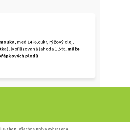
 mouka,
med 14%,cukr, rýžový olej,
átka), lyofilizovaná jahoda 1,5%,
může
ořápkových plodů
j e-shop
. Všechna práva vyhrazena.