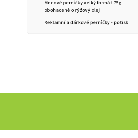
Medové perníčky velký formát 75g
obohacené o rýžový olej
Reklamní a dárkové perníčky - potisk
Z
á
p
a