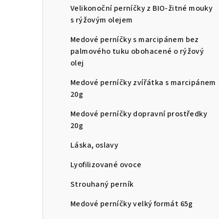
Velikonoční perníčky z BIO-žitné mouky
n
s rýžovým olejem
n
Medové perníčky s marcipánem bez
í
palmového tuku obohacené o rýžový
olej
p
Medové perníčky zvířátka s marcipánem
a
20g
n
Medové perníčky dopravní prostředky
e
20g
l
Láska, oslavy
Lyofilizované ovoce
Strouhaný perník
Medové perníčky velký formát 65g