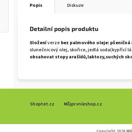
Popis
Diskuze
Detailní popis produktu
Složení
verze
bez palmového oleje
:
pšeničná
slunečnicový olej, skořice, jedlá soda(kypřící l
obsahovat
stopy arašídů,laktozy,suchých sk
Shoptet.cz
Můjprvníeshop.cz
Copyright 2026
Mů