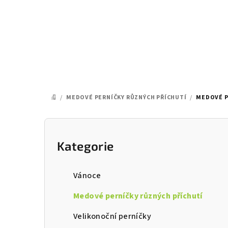
Přejít
na
obsah
/
MEDOVÉ PERNÍČKY RŮZNÝCH PŘÍCHUTÍ
/
MEDOVÉ P
DOMŮ
P
o
Kategorie
Přeskočit
kategorie
s
Vánoce
t
Medové perníčky různých příchutí
r
Velikonoční perníčky
a