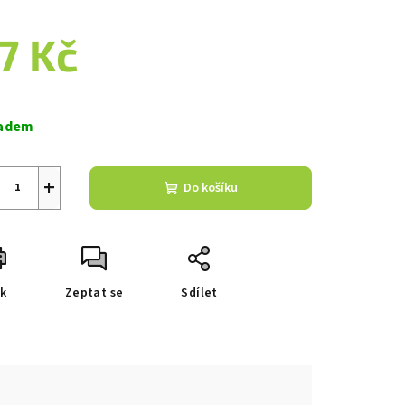
nocení
duktu
7 Kč
ná
a:
adem
zdiček.
+
Do košíku
sk
Zeptat se
Sdílet