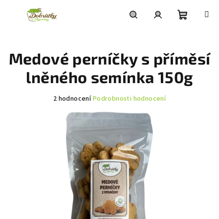
Přejít
na
obsah
Nákupní
Hledat
Přihlášení
Medové perníčky s příměsí
košík
lněného semínka 150g
Průměrné
2 hodnocení
Podrobnosti hodnocení
hodnocení
produktu
je
5,0
z
5
hvězdiček.