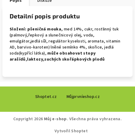
Popis
Diskuze
Detailní popis produktu
Složení:
pšeničná mouka,
med 14%, cukr, rostlinný tuk
(palmový,řepkový a slunečnicový olej, voda,
emulgátor,jedlá sůl, regulátor kyselosti, aromata, vitamin
AD, barvivo-karoten) lněné semínko 4%, skořice, jedlá
soda(kypřící látka),
může obsahovat
stopy
arašídů,laktozy,suchých skořápkových plodů
Z
Shoptet.cz
Můjprvníeshop.cz
á
p
a
Copyright 2026
Můj e-shop
. Všechna práva vyhrazena.
t
í
Vytvořil Shoptet