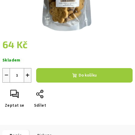
64 Kč
Měrná
Skladem
cena:
−
+
Do košíku
Zeptat se
Sdílet