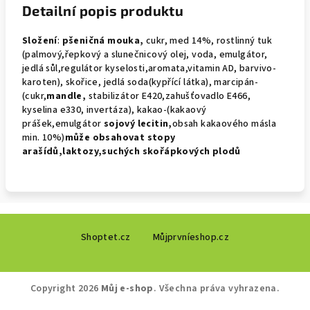
Detailní popis produktu
Složení
:
pšeničná mouka,
cukr, med 14%, rostlinný tuk
(palmový,řepkový a slunečnicový olej, voda, emulgátor,
jedlá sůl,regulátor kyselosti,aromata,vitamin AD, barvivo-
karoten), skořice, jedlá soda(kypřící látka), marcipán-
(cukr,
mandle,
stabilizátor E420,zahušťovadlo E466,
kyselina e330, invertáza), kakao-(kakaový
prášek,emulgátor
sojový
lecitin,
obsah kakaového másla
min. 10%)
může obsahovat
stopy
arašídů,laktozy,suchých skořápkových plodů
Z
Shoptet.cz
Můjprvníeshop.cz
á
p
a
Copyright 2026
Můj e-shop
. Všechna práva vyhrazena.
t