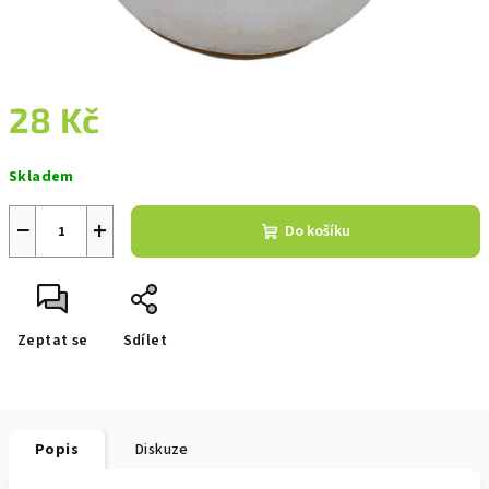
28 Kč
Měrná
Skladem
cena:
−
+
Do košíku
Zeptat se
Sdílet
Popis
Diskuze