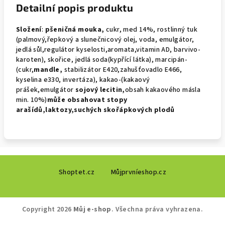
Detailní popis produktu
Složení
:
pšeničná mouka,
cukr, med 14%, rostlinný tuk
(palmový,řepkový a slunečnicový olej, voda, emulgátor,
jedlá sůl,regulátor kyselosti,aromata,vitamin AD, barvivo-
karoten), skořice, jedlá soda(kypřící látka), marcipán-
(cukr,
mandle,
stabilizátor E420,zahušťovadlo E466,
kyselina e330, invertáza), kakao-(kakaový
prášek,emulgátor
sojový
lecitin,
obsah kakaového másla
min. 10%)
může obsahovat
stopy
arašídů,laktozy,suchých skořápkových plodů
Z
Shoptet.cz
Můjprvníeshop.cz
á
p
a
Copyright 2026
Můj e-shop
. Všechna práva vyhrazena.
t