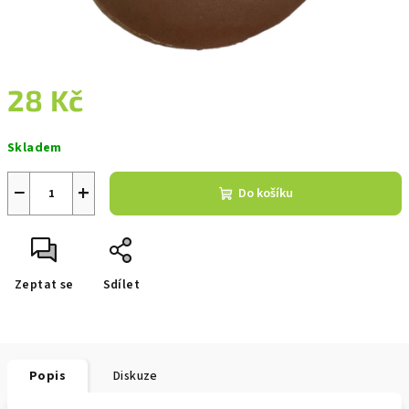
28 Kč
Měrná
Skladem
cena:
−
+
Do košíku
Zeptat se
Sdílet
Popis
Diskuze