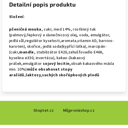
Detailní popis produktu
Složení
:
pšeničná mouka,
cukr, med 14%, rostlinný tuk
(palmový,řepkový a slunečnicový olej, voda, emulgátor,
jedlá sůl,regulátor kyselosti,aromata,vitamin AD, barvivo-
karoten), skořice, jedlá soda(kypřící látka), marcipán-
(cukr,
mandle,
stabilizátor E420,zahušťovadlo E466,
kyselina e330, invertáza), kakao-(kakaový
prášek,emulgátor
sojový
lecitin,
obsah kakaového másla
min. 10%)
může obsahovat
stopy
arašídů,laktozy,suchých skořápkových plodů
Z
Shoptet.cz
Můjprvníeshop.cz
á
p