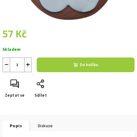
57 Kč
Měrná
Skladem
cena:
−
+
Do košíku
Zeptat se
Sdílet
Popis
Diskuze