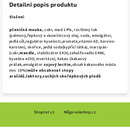
Detailní popis produktu
Složení
:
pšeničná mouka,
cukr, med 14%, rostlinný tuk
(palmový,řepkový a slunečnicový olej, voda, emulgátor,
jedlá sůl,regulátor kyselosti,aromata,vitamin AD, barvivo-
karoten), skořice, jedlá soda(kypřící látka), marcipán-
(cukr,
mandle,
stabilizátor E420,zahušťovadlo E466,
kyselina e330, invertáza), kakao-(kakaový
prášek,emulgátor
sojový
lecitin,
obsah kakaového másla
min. 10%)
může obsahovat
stopy
arašídů,laktozy,suchých skořápkových plodů
Z
Shoptet.cz
Můjprvníeshop.cz
á
p