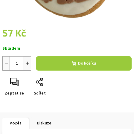
57 Kč
Měrná
Skladem
cena:
−
+
Do košíku
Zeptat se
Sdílet
Popis
Diskuze