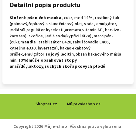
Detailní popis produktu
Složení
:
pšeničná mouka,
cukr, med 14%, rostlinný tuk
(palmový,řepkový a slunečnicový olej, voda, emulgátor,
jedlá sůl,regulátor kyselosti,aromata,vitamin AD, barvivo-
karoten), skořice, jedlá soda(kypřící látka), marcipán-
(cukr,
mandle,
stabilizátor E420,zahušťovadlo E466,
kyselina e330, invertáza), kakao-(kakaový
prášek,emulgátor
sojový
lecitin,
obsah kakaového másla
min. 10%)
může obsahovat
stopy
arašídů,laktozy,suchých skořápkových plodů
Z
Shoptet.cz
Můjprvníeshop.cz
á
p
a
Copyright 2026
Můj e-shop
. Všechna práva vyhrazena.
t