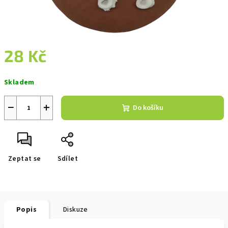
28 Kč
Měrná
Skladem
cena:
−
+
Do košíku
Zeptat se
Sdílet
Popis
Diskuze