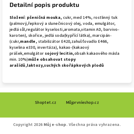
Detailní popis produktu
Složení
:
pšeničná mouka,
cukr, med 14%, rostlinný tuk
(palmový,řepkový a slunečnicový olej, voda, emulgátor,
jedlá sůl,regulátor kyselosti,aromata,vitamin AD, barvivo-
karoten), skořice, jedlá soda(kypřící látka), marcipán-
(cukr,
mandle,
stabilizátor E420,zahušťovadlo E466,
kyselina e330, invertáza), kakao-(kakaový
prášek,emulgátor
sojový
lecitin,
obsah kakaového másla
min. 10%)
může obsahovat
stopy
arašídů,laktozy,suchých skořápkových plodů
Z
Shoptet.cz
Můjprvníeshop.cz
á
p
a
Copyright 2026
Můj e-shop
. Všechna práva vyhrazena.
t