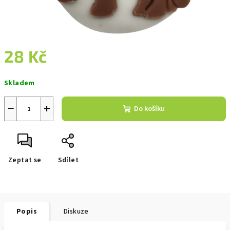
28 Kč
Měrná
Skladem
cena:
−
+
Do košíku
Zeptat se
Sdílet
Popis
Diskuze