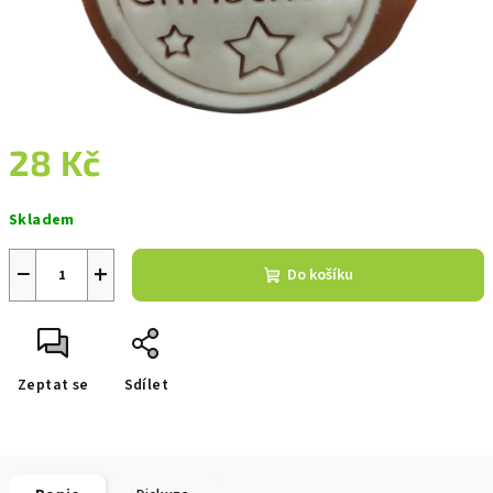
28 Kč
Měrná
Skladem
cena:
−
+
Do košíku
Zeptat se
Sdílet