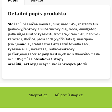
Popis
Diskuze
Detailní popis produktu
Složení
:
pšeničná mouka,
cukr, med 14%, rostlinný tuk
(palmový,řepkový a slunečnicový olej, voda, emulgátor,
jedlá sůl,regulátor kyselosti,aromata,vitamin AD, barvivo-
karoten), skořice, jedlá soda(kypřící látka), marcipán-
(cukr,
mandle,
stabilizátor E420,zahušťovadlo E466,
kyselina e330, invertáza), kakao-(kakaový
prášek,emulgátor
sojový
lecitin,
obsah kakaového másla
min. 10%)
může obsahovat
stopy
arašídů,laktozy,suchých skořápkových plodů
Z
Shoptet.cz
Můjprvníeshop.cz
á
p
a