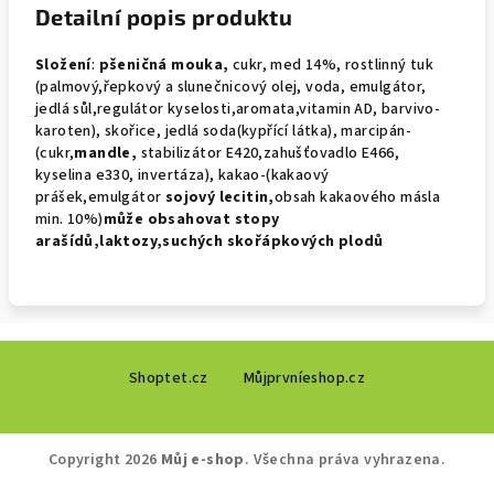
Detailní popis produktu
Složení
:
pšeničná mouka,
cukr, med 14%, rostlinný tuk
(palmový,řepkový a slunečnicový olej, voda, emulgátor,
jedlá sůl,regulátor kyselosti,aromata,vitamin AD, barvivo-
karoten), skořice, jedlá soda(kypřící látka), marcipán-
(cukr,
mandle,
stabilizátor E420,zahušťovadlo E466,
kyselina e330, invertáza), kakao-(kakaový
prášek,emulgátor
sojový
lecitin,
obsah kakaového másla
min. 10%)
může obsahovat
stopy
arašídů,laktozy,suchých skořápkových plodů
Z
Shoptet.cz
Můjprvníeshop.cz
á
p
a
Copyright 2026
Můj e-shop
. Všechna práva vyhrazena.
t