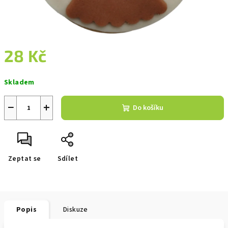
28 Kč
Měrná
Skladem
cena:
−
+
Do košíku
Zeptat se
Sdílet
Popis
Diskuze